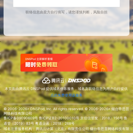
联络信息由卖方自行填写，请您谨慎判断，风险自担
本页面由腾讯云 DNSPod 提供域名停靠服务，域名及联络信息为用户自行提供
点此免费使用该服务
© 2006-2026> DNSPod, Inc. All rights reserved. © 2006-2026> 烟台帝思普
网络科技有限公司
鲁ICP备09090609号
鲁ICP证B2-20100010号
京信信管发〔2018〕156号
鲁
通管〔2019〕83号
粤通业函〔2018〕268号
域名注册服务机构：腾讯云计算（北京）有限责任公司 烟台帝思普网络科技有限